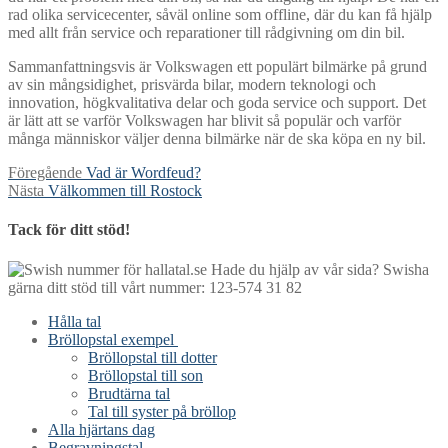
rad olika servicecenter, såväl online som offline, där du kan få hjälp
med allt från service och reparationer till rådgivning om din bil.
Sammanfattningsvis är Volkswagen ett populärt bilmärke på grund
av sin mångsidighet, prisvärda bilar, modern teknologi och
innovation, högkvalitativa delar och goda service och support. Det
är lätt att se varför Volkswagen har blivit så populär och varför
många människor väljer denna bilmärke när de ska köpa en ny bil.
Inläggsnavigering
Föregående
Föregående
Vad är Wordfeud?
Nästa
inlägg:
Nästa
Välkommen till Rostock
inlägg:
Tack för ditt stöd!
Hade du hjälp av vår sida? Swisha
gärna ditt stöd till vårt nummer: 123-574 31 82
Hålla tal
Bröllopstal exempel
Bröllopstal till dotter
Bröllopstal till son
Brudtärna tal
Tal till syster på bröllop
Alla hjärtans dag
Begravningstal