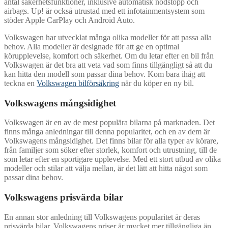
antal säkerhetsfunktioner, inklusive automatisk nödstopp och
airbags. Up! är också utrustad med ett infotainmentsystem som
stöder Apple CarPlay och Android Auto.
Volkswagen har utvecklat många olika modeller för att passa alla
behov. Alla modeller är designade för att ge en optimal
körupplevelse, komfort och säkerhet. Om du letar efter en bil från
Volkswagen är det bra att veta vad som finns tillgängligt så att du
kan hitta den modell som passar dina behov. Kom bara ihåg att
teckna en
Volkswagen bilförsäkring
när du köper en ny bil.
Volkswagens mångsidighet
Volkswagen är en av de mest populära bilarna på marknaden. Det
finns många anledningar till denna popularitet, och en av dem är
Volkswagens mångsidighet. Det finns bilar för alla typer av körare,
från familjer som söker efter storlek, komfort och utrustning, till de
som letar efter en sportigare upplevelse. Med ett stort utbud av olika
modeller och stilar att välja mellan, är det lätt att hitta något som
passar dina behov.
Volkswagens prisvärda bilar
En annan stor anledning till Volkswagens popularitet är deras
prisvärda bilar. Volkswagens priser är mycket mer tillgängliga än