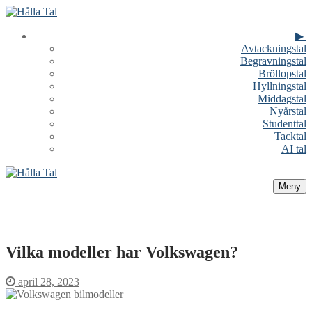
Hoppa
Meny
Stäng
till
innehåll
▶
Avtackningstal
Begravningstal
Bröllopstal
Hyllningstal
Middagstal
Nyårstal
Studenttal
Tacktal
AI tal
Meny
Vilka modeller har Volkswagen?
april 28, 2023