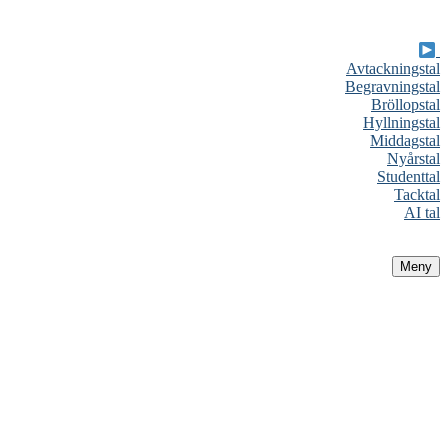
Avtackningstal
Begravningstal
Bröllopstal
Hyllningstal
Middagstal
Nyårstal
Studenttal
Tacktal
AI tal
Meny