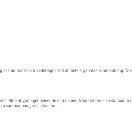
ar traditioner och vedertagna sätt att bete sig i vissa sammanhang. Men 
medla allmänt godtaget beteende och maner. Men det finns en skillnad mell
fika sammanhang och situationer.