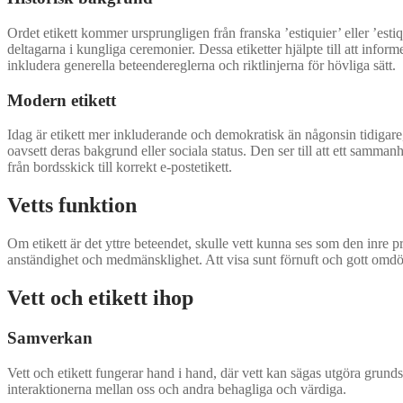
Ordet etikett kommer ursprungligen från franska ’estiquier’ eller ’estiqu
deltagarna i kungliga ceremonier. Dessa etiketter hjälpte till att info
inkludera generella beteendereglerna och riktlinjerna för hövliga sätt.
Modern etikett
Idag är etikett mer inkluderande och demokratisk än någonsin tidigare,
oavsett deras bakgrund eller sociala status. Den ser till att ett samma
från bordsskick till korrekt e-postetikett.
Vetts funktion
Om etikett är det yttre beteendet, skulle vett kunna ses som den inre 
anständighet och medmänsklighet. Att visa sunt förnuft och gott omdöm
Vett och etikett ihop
Samverkan
Vett och etikett fungerar hand i hand, där vett kan sägas utgöra grund
interaktionerna mellan oss och andra behagliga och värdiga.