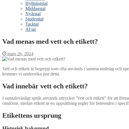
Hyllningstal
Middagstal
Nyårstal
Studenttal
Tacktal
AI tal
Vad menas med vett och etikett?
mars 26, 2024
Vett och etikett är begrepp som ofta används i samma andetag och spegl
kommer vi undersöka just detta.
Vad innebär vett och etikett?
I samtalsvänligt språk används uttrycket ”vett och etikett” för att för
omdöme, medan etikett är en uppsättning regler för beteenden i speci
Etikettens ursprung
Historisk bakgrund