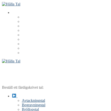
Hoppa
Meny
Stäng
till
innehåll
Beställ ett färdigskrivet tal:
Avtackningstal
Begravningstal
Bröllopstal