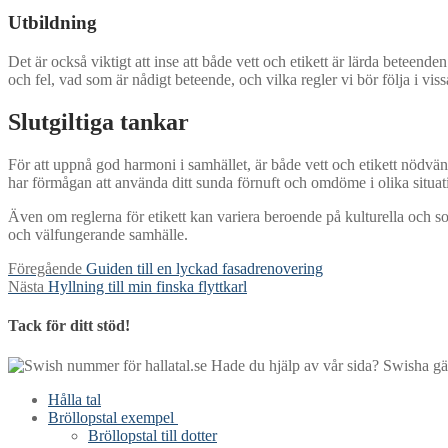
Utbildning
Det är också viktigt att inse att både vett och etikett är lärda beteen
och fel, vad som är nådigt beteende, och vilka regler vi bör följa i vi
Slutgiltiga tankar
För att uppnå god harmoni i samhället, är både vett och etikett nödvänd
har förmågan att använda ditt sunda förnuft och omdöme i olika situat
Även om reglerna för etikett kan variera beroende på kulturella och s
och välfungerande samhälle.
Inläggsnavigering
Föregående
Föregående
Guiden till en lyckad fasadrenovering
Nästa
inlägg:
Nästa
Hyllning till min finska flyttkarl
inlägg:
Tack för ditt stöd!
Hade du hjälp av vår sida? Swisha gär
Hålla tal
Bröllopstal exempel
Bröllopstal till dotter