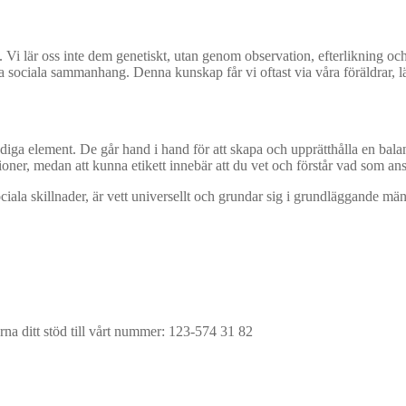
den. Vi lär oss inte dem genetiskt, utan genom observation, efterlikning
ssa sociala sammanhang. Denna kunskap får vi oftast via våra föräldrar, l
iga element. De går hand i hand för att skapa och upprätthålla en balans 
ioner, medan att kunna etikett innebär att du vet och förstår vad som 
ociala skillnader, är vett universellt och grundar sig i grundläggande 
na ditt stöd till vårt nummer: 123-574 31 82