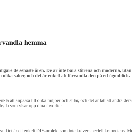
förvandla hemma
anligare de senaste åren. De är inte bara stilrena och moderna, ut
olika saker, och det är enkelt att förvandla den på ett ögonblick.
kla att anpassa till olika miljöer och stilar, och det är lätt att ändra de
hylla som visar upp dina favoriter.
ygga. Det är ett enkelt DIY-projekt som inte kräver speciell kompetens.