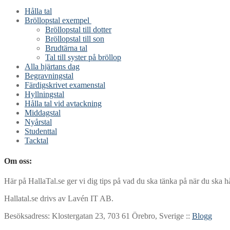
Hålla tal
Bröllopstal exempel
Bröllopstal till dotter
Bröllopstal till son
Brudtärna tal
Tal till syster på bröllop
Alla hjärtans dag
Begravningstal
Färdigskrivet examenstal
Hyllningstal
Hålla tal vid avtackning
Middagstal
Nyårstal
Studenttal
Tacktal
Om oss:
Här på HallaTal.se ger vi dig tips på vad du ska tänka på när du ska h
Hallatal.se drivs av Lavén IT AB.
Besöksadress: Klostergatan 23, 703 61 Örebro, Sverige ::
Blogg