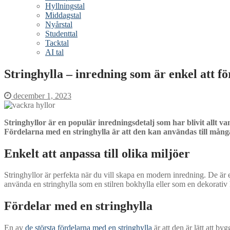
Hyllningstal
Middagstal
Nyårstal
Studenttal
Tacktal
AI tal
Stringhylla – inredning som är enkel att 
december 1, 2023
Stringhyllor är en populär inredningsdetalj som har blivit allt v
Fördelarna med en stringhylla är att den kan användas till många 
Enkelt att anpassa till olika miljöer
Stringhyllor är perfekta när du vill skapa en modern inredning. De är en
använda en stringhylla som en stilren bokhylla eller som en dekorativ 
Fördelar med en stringhylla
En av
de största fördelarna med en stringhylla
är att den är lätt att b