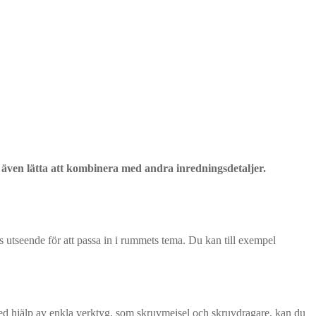
an även lätta att kombinera med andra inredningsdetaljer.
ras utseende för att passa in i rummets tema. Du kan till exempel
 Med hjälp av enkla verktyg, som skruvmejsel och skruvdragare, kan du