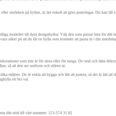
ller storleken på hyllan, är det enkelt att göra justeringar. Du kan till e
 billiga modeller till dyra designhyllor. Välj den som passar bäst för dit
vara säker på att du får en hylla som kommer att passa in i din inrednin
dekorationer som inte är för stora eller för tunga. De små och lätta deko
n, så att den ser uniform och stilren ut.
 olika miljöer. De är enkla att bygga och lätt att justera, så det är lätt a
ghylla ett bra val.
na ditt stöd till vårt nummer: 123-574 31 82