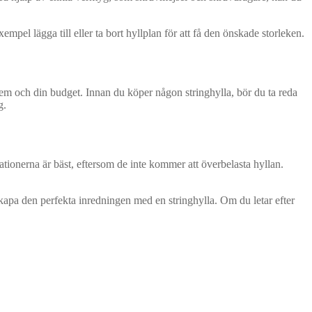
xempel lägga till eller ta bort hyllplan för att få den önskade storleken.
t hem och din budget. Innan du köper någon stringhylla, bör du ta reda
g.
rationerna är bäst, eftersom de inte kommer att överbelasta hyllan.
tt skapa den perfekta inredningen med en stringhylla. Om du letar efter