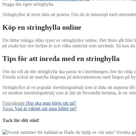
bygga din egen stringhylla.
Stringhyllor är även lätta att justera. Om du är missnöjd med utseendet e
Köp en stringhylla online
Du hittar många olika typer av stringhyllor online. Det finns allt från
på exakt hur stor hyllan är och vilka material som används. Så kan du 
Tips för att inreda med en stringhylla
Om du vill att din stringhylla ska passa in i inredningen, bör du välja 
Försök också att matcha färgerna på dekorationerna med färgen på hylla
Stringhyllor är en populär inredningsdetalj som är lätta att anpassa till
en modern inredningsdetalj som är lätt att förvandla hemma, är en strin
Inläggsnavigering
Föregående
Föregående
Hur ska man börja sitt tal?
Nästa
inlägg:
Nästa
Vad är viktigt när man håller tal?
inlägg:
Tack för ditt stöd!
Hade du hjälp av vår sida? Swisha gär