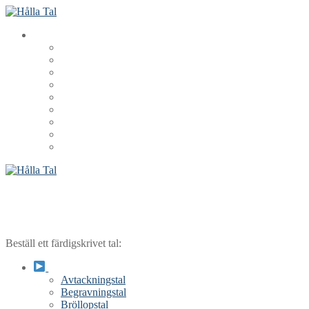
Hoppa
Meny
Stäng
till
innehåll
Beställ ett färdigskrivet tal:
Avtackningstal
Begravningstal
Bröllopstal