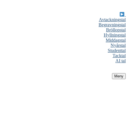
Avtackningstal
Begravningstal
Bröllopstal
Hyllningstal
Middagstal
Nyårstal
Studenttal
Tacktal
AI tal
Meny